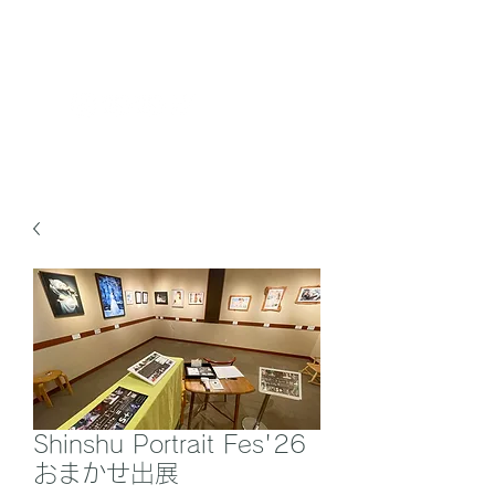
FunWorkCompany
Shinshu Portrait Fes'26
おまかせ出展