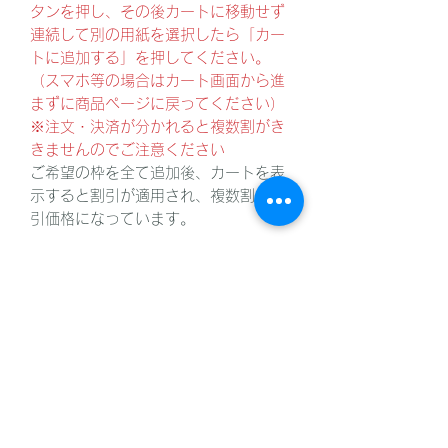
タンを押し、その後カートに移動せず
連続して別の用紙を選択したら「カー
トに追加する」を押してください。
（スマホ等の場合はカート画面から進
まずに商品ページに戻ってください）
※注文・決済が分かれると複数割がき
きませんのでご注意ください
ご希望の枠を全て追加後、カートを表
示すると割引が適用され、複数割の割
引価格になっています。
【申込締切】
8月31日(月)
ただし、枠が埋まり次第終了、空き
があれば延長する場合があります。
【出展料】
A3サイズ：5,000円