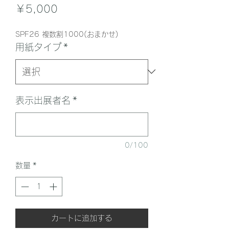
価
￥5,000
格
SPF26 複数割1000(おまかせ)
用紙タイプ
*
表示出展者名
*
0/100
数量
*
カートに追加する