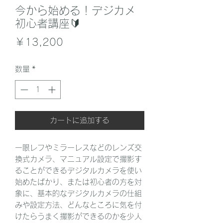
今から始める！デジカメ
初心者講座🔰
価
￥13,200
格
数量
*
カートに追加する
一眼レフやミラーレスなどのレンズ交
換式カメラ、マニュアル設定で撮影す
ることができるデジタルカメラを使い
始めたばかり、または初心者の方を対
象に、基本的なデジタルカメラの仕組
みや設定方法、どんなところに気を付
けたらうまく撮影ができるのかを少人