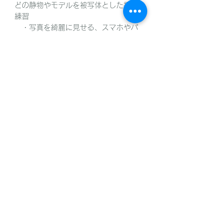
どの静物やモデルを被写体とした撮影
練習
・写真を綺麗に見せる、スマホやパ
ソコンでの画像編集の基本など
■受講に必要なカメラ
シャッタースピード、絞り、ISO感
度、ホワイトバランスなどがマニュア
ル設定できるカメラ。
(マニュアル設定ができればスマ
ホ、レンズ交換式カメラ、コンパクト
デジタルカメラなど、種別は問いませ
ん)
■その他注意事項
・受講料は全4回の料金となります
・申込後のキャンセルは2日前まで受
付可能です。それ以降は原則キャンセ
ルおよび返金は不可とさせていただき
ます。