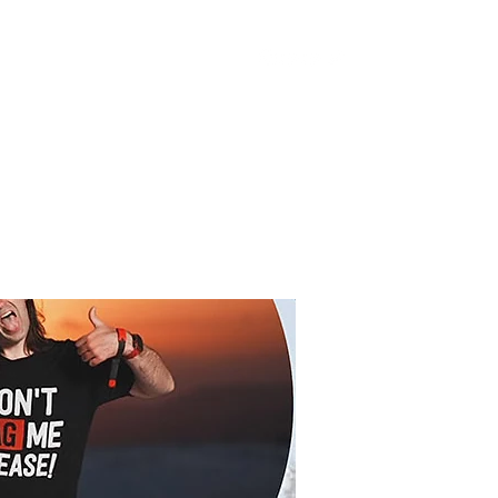
ervice
PhotoSession
Shop