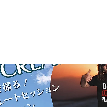
Home
News
About
S