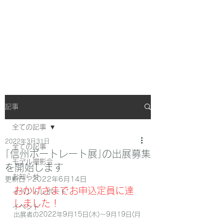
FunWorkCompany
記事
全ての記事
2022年3月31日
全ての記事
｢信州ポートレート展｣の出展募集
モデル撮影会
を開始します
お知らせ
更新日：
2022年6月14日
おかげさまでお申込定員に達
イベントレポート
しました！
イベント
出展者の2022年9月15日(木)～9月19日(月