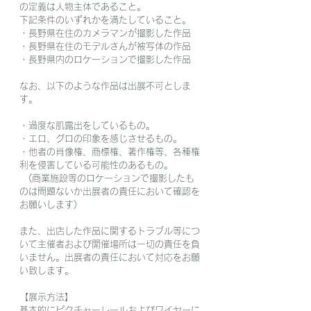
の定義は人物主体であること。
下記条件のいずれかを満たしていること。
・長野県在住のカメラマンが撮影した作品
・長野県在住のモデルさんが被写体の作品
・長野県内のロケーションで撮影した作品
なお、以下のような作品は出展不可としま
す。
・過度な肌露出をしているもの。
・エロ、グロの印象を感じさせるもの。
・他者の肖像権、商標権、著作権等、各種権
利を侵害している可能性のあるもの。
　(商業施設等のロケーションで撮影したも
のは問題ないか出展者の責任において確認を
お願いします)
また、出店した作品に関するトラブル等につ
いて主催者および開催場所は一切の責任を負
いません。出展者の責任において対応をお願
い致します。
【展示方法】
基本的にピクチャーレールおよびワイヤーに