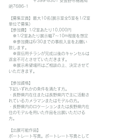
　　　　　　〒399-8301 安曇野市穂高有
明7686-1
【募集定員】最大10名(展示室全5室を1/2室
単位で募集)
【参加費】1/2室あたり10,000円
　※1/2室あたり展示幅7～10m程度を想定
　※参加費は6/30までの事前入金をお願い
致します。
　※宣伝用チラシが完成以後のキャンセルは
返金不可とさせていただきます。
　※展示希望場所はご相談の上、決定させて
いただきます。
【参加資格】
下記いずれかの条件を満たす方。
・長野県内在住または長野県内で主に活動さ
れているカメラマンまたはモデルの方。
・長野県内のロケーションまたは長野県内在
住のモデルを用いた作品を出展いただける
方。
【出展可能作品】
ポートレート写真。ポートレート写真として