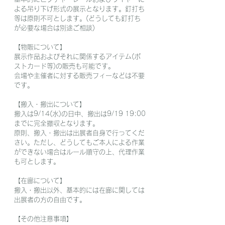
よる吊り下げ形式の展示となります。釘打ち
等は原則不可とします。(どうしても釘打ち
が必要な場合は別途ご相談)
【物販について】
展示作品およびそれに関係するアイテム(ポ
ストカード等)の販売も可能です。
会場や主催者に対する販売フィーなどは不要
です。
【搬入・搬出について】
搬入は9/14(水)の日中、搬出は9/19 19:00
までに完全撤収となります。
原則、搬入・搬出は出展者自身で行ってくだ
さい。ただし、どうしてもご本人による作業
ができない場合はルール順守の上、代理作業
も可とします。
【在廊について】
搬入・搬出以外、基本的には在廊に関しては
出展者の方の自由です。
【その他注意事項】