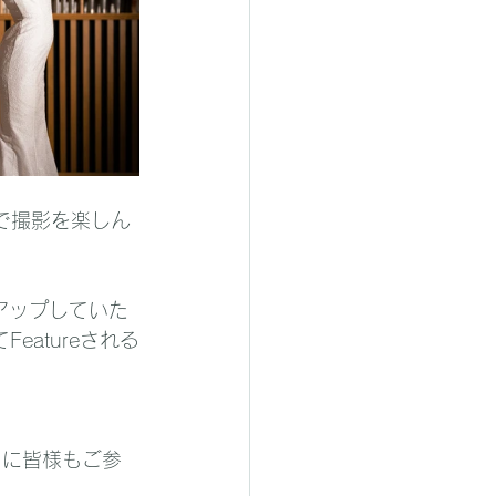
で撮影を楽しん
にアップしていた
eatureされる
｣に皆様もご参