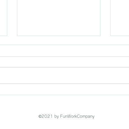
第2回｢ILKO CREATIVE
｢IL
CAMP｣開催！
催！
©2021 by FunWorkCompany