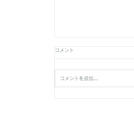
コメント
コメントを追加…
Shinshu Portrait Fes '26 開
催します！