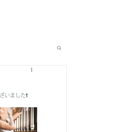
ervice
PhotoSession
Shop
ざいました❗