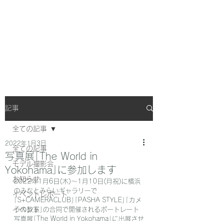
FunWorkCompany
記事
全ての記事
2022年1月3日
全ての記事
写真展｢The World in
モデル撮影会
Yokohama｣に参加します
お知らせ
2022年1月6日(木)～1月10日(月祝)に横浜
のみなとみらいギャラリーで
イベントレポート
｢S+CAMERACLUB｣｢PASHA STYLE｣｢カメ
イベント
ラの教室｣の合同で開催されるポートレート
写真展｢The World in Yokohama｣に出展させ