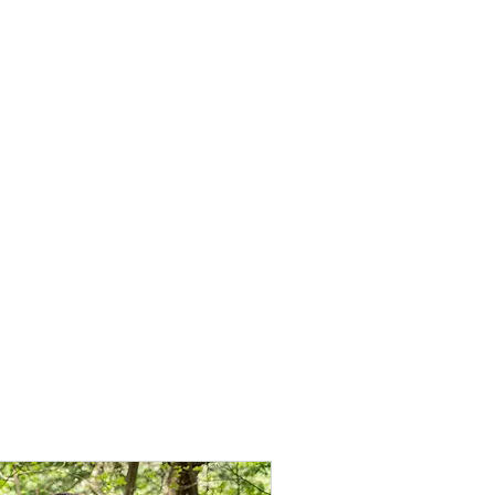
ervice
PhotoSession
Shop