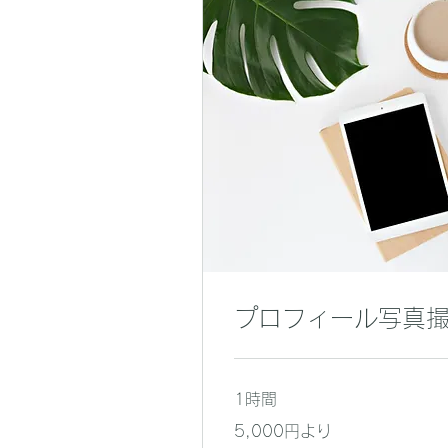
プロフィール写真
1時間
5,000
5,000円より
円
よ