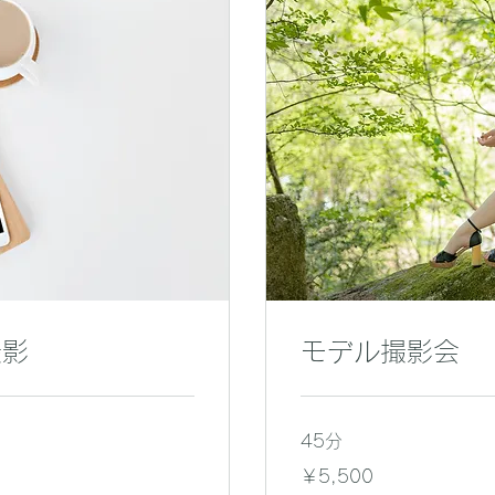
撮影
モデル撮影会
45分
5,500
￥5,500
円